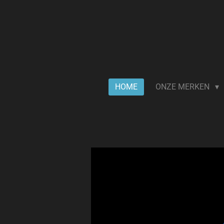
Ga
direct
naar
de
hoofdinhoud
HOME
ONZE MERKEN