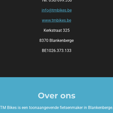
Tel: 050/699.550
info@tmbikes.be
www.tmbikes.be
Kerkstraat 325
8370 Blankenberge
BE1026.373.133
Over ons
TM Bikes is een toonaangevende fietsenmaker in Blankenberge